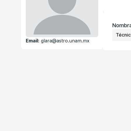
Nombra
Técni
Email:
glara@astro.unam.mx