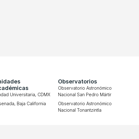
nidades
Observatorios
cadémicas
Observatorio Astronómico
udad Universitaria, CDMX
Nacional San Pedro Mártir
senada, Baja California
Observatorio Astronómico
Nacional Tonantzintla
Transparencia
Aviso de privacidad