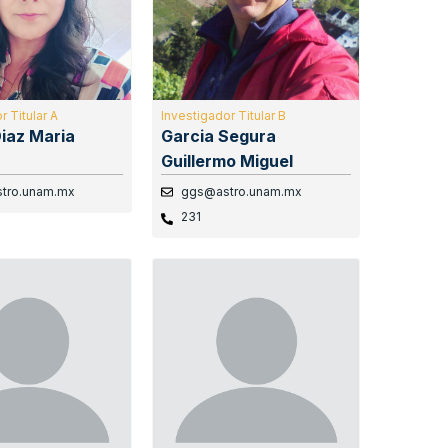
r Titular A
Investigador Titular B
Diaz Maria
Garcia Segura
Guillermo Miguel
stro.unam.mx
ggs@astro.unam.mx
231