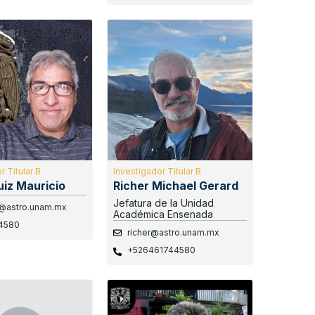
r Titular B
Investigador Titular B
uiz Mauricio
Richer Michael Gerard
Jefatura de la Unidad
@astro.unam.mx
Académica Ensenada
4580
richer@astro.unam.mx
+526461744580