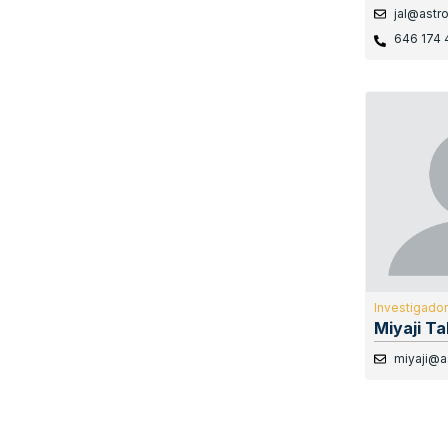
jal@astr
646 174 
Investigador 
Miyaji T
miyaji@a