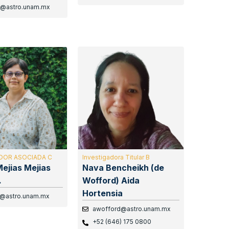
@astro.unam.mx
DOR ASOCIADA C
Investigadora Titular B
Mejias Mejias
Nava Bencheikh (de
.
Wofford) Aida
Hortensia
o@astro.unam.mx
awofford@astro.unam.mx
+52 (646) 175 0800