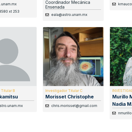
Coordinador Mecánica
o.unam.mx
kmauco
Ensenada
4580 xt 253
eala@astro.unam.mx
Titular B
Investigador Titular C
INVESTIGA
akamitsu
Morisset Christophe
Murillo 
Nadia M
stro.unam.mx
chris.morisset@gmail.com
nmurill