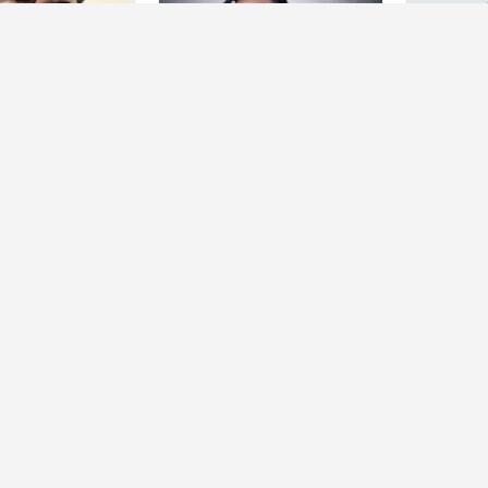
Titular B
Investigador Titular B
Investigado
ñiga Carlos
Sabin Laurence
Salas Ca
astro.unam.mx
lsabin@astro.unam.mx
salas@
563