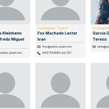
Investigador Titular A
Investigado
a Kleinhenn
Fox Machado Lester
Garcia 
lfredo Miguel
Ivan
Teresa
lfox@astro.unam.mx
tere@a
@astro.unam.mx
6461744580 ext 251