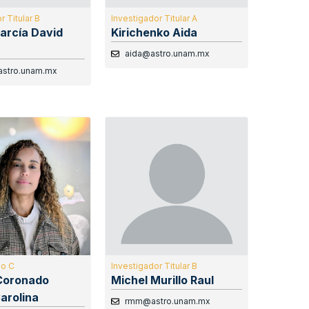
r Titular B
Investigador Titular A
García David
Kirichenko Aida
aida@astro.unam.mx
@astro.unam.mx
do C
Investigador Titular B
Coronado
Michel Murillo Raul
arolina
rmm@astro.unam.mx