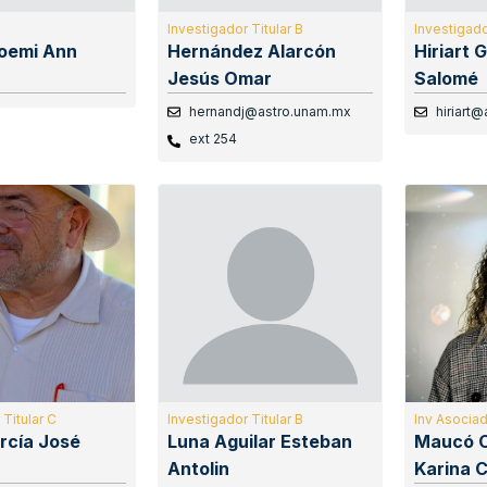
Investigador Titular B
Investigado
oemi Ann
Hernández Alarcón
Hiriart 
Jesús Omar
Salomé
hernandj@astro.unam.mx
hiriart
ext 254
 Titular C
Investigador Titular B
Inv Asocia
rcía José
Luna Aguilar Esteban
Maucó 
Antolin
Karina C