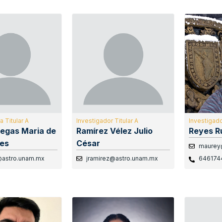
a Titular A
Investigador Titular A
Investigado
legas Maria de
Ramírez Vélez Julio
Reyes R
les
César
maurey
astro.unam.mx
jramirez@astro.unam.mx
646174