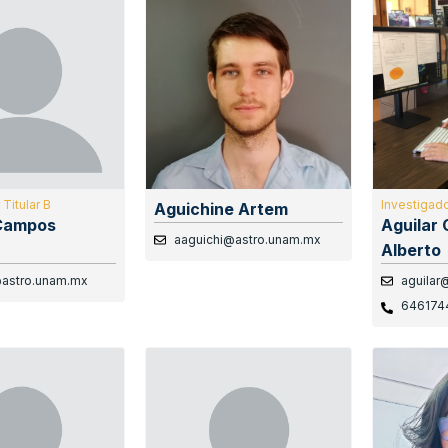
Titular B
Investigado
Aguichine Artem
Campos
Aguilar 
aaguichi@astro.unam.mx
Alberto
astro.unam.mx
aguilar
646174