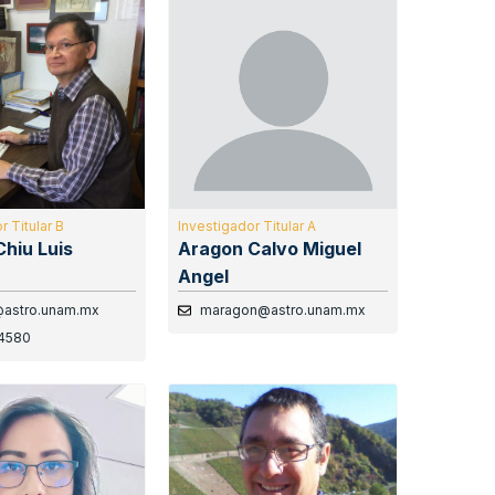
r Titular B
Investigador Titular A
Chiu Luis
Aragon Calvo Miguel
Angel
@astro.unam.mx
maragon@astro.unam.mx
4580