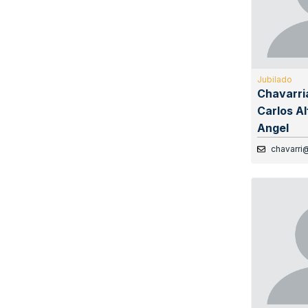
Jubilado
Chavarri
Carlos A
Angel
chavarri