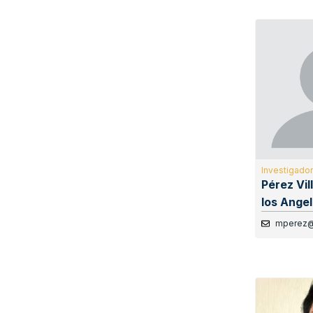
Investigador
Pérez Vil
los Ange
mperez@