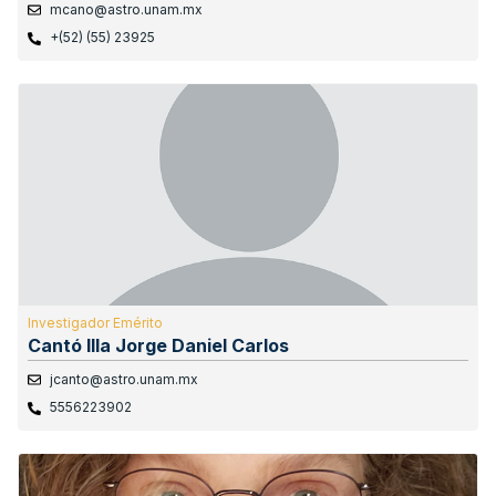
mcano@astro.unam.mx
+(52) (55) 23925
Investigador Emérito
Cantó Illa Jorge Daniel Carlos
jcanto@astro.unam.mx
5556223902