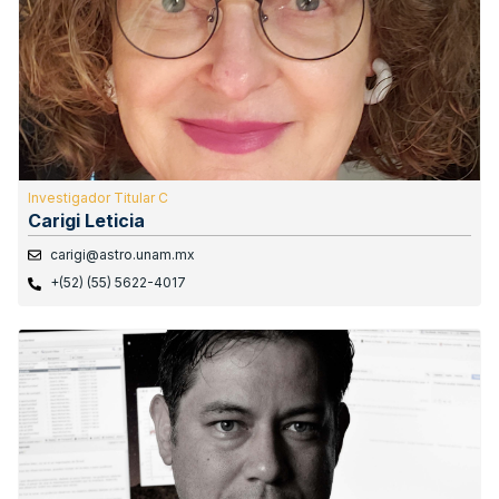
Investigador Titular C
Carigi Leticia
carigi@astro.unam.mx
+(52) (55) 5622-4017