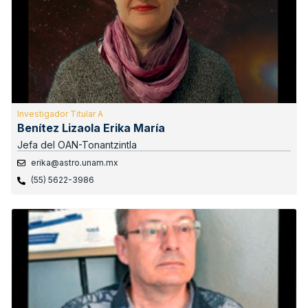
Investigador Titular A
Benítez Lizaola Erika María
Jefa del OAN-Tonantzintla
erika@astro.unam.mx
(55) 5622-3986