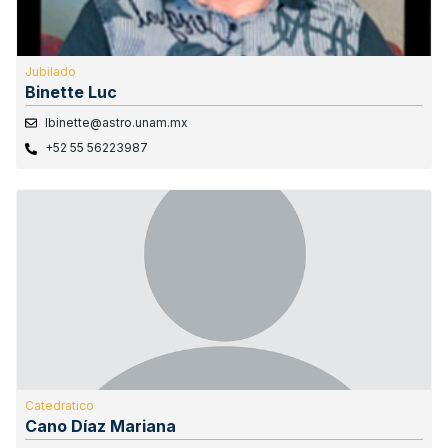
Jubilado
Binette Luc
lbinette@astro.unam.mx
+52 55 56223987
Catedratico
Cano Díaz Mariana