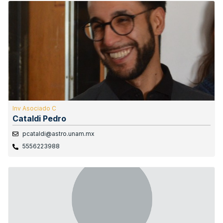
Inv Asociado C
Cataldi Pedro
pcataldi@astro.unam.mx
5556223988