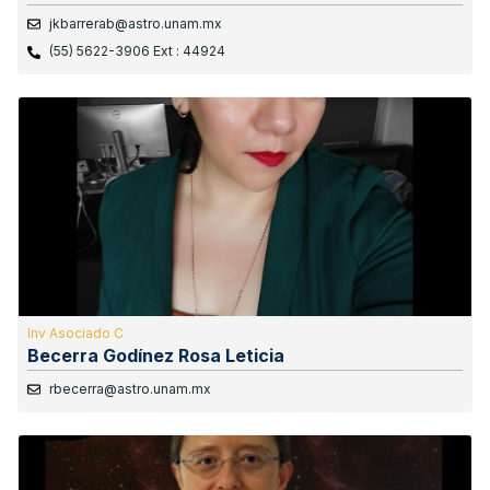
jkbarrerab@astro.unam.mx
(55) 5622-3906 Ext : 44924
Inv Asociado C
Becerra Godínez Rosa Leticia
rbecerra@astro.unam.mx