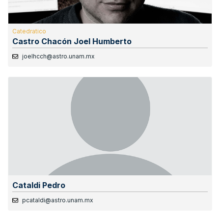
Catedratico
Castro Chacón Joel Humberto
joelhcch@astro.unam.mx
Cataldi Pedro
pcataldi@astro.unam.mx