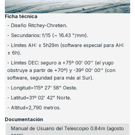
Ficha técnica
- Diseño Ritchey-Chretien.
- Secundarios: f/15 (~ 16.43 "/mm).
- Límites AH: ± 5h29m (software especial para AH:
± 6h).
- Límites DEC: seguro a +75º 00' 00'' (el yugo
obstruye a partir de +70º) y -39º 00' 00'' (con
software, seguridad para más al Sur).
- Longitud=115º 27' 58" Oeste.
- Latitud=31º 02' 42" Norte.
- Altitud=2,790 metros.
Documentación
Manual de Usuario del Telescopio 0.84m (agosto