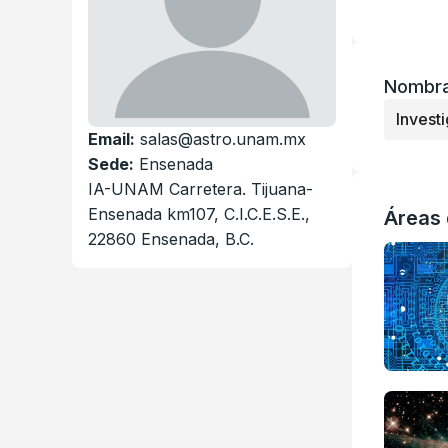
Nombra
Investi
Email:
salas@astro.unam.mx
Sede:
Ensenada
IA-UNAM Carretera. Tijuana-
Ensenada km107, C.I.C.E.S.E.,
Áreas 
22860 Ensenada, B.C.