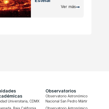
Estelar
Ver más
nidades
Observatorios
cadémicas
Observatorio Astronómico
udad Universitaria, CDMX
Nacional San Pedro Mártir
senada, Baja California
Observatorio Astronómico