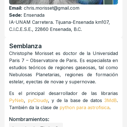
Email:
chris.morisset@gmail.com
Sede:
Ensenada
IA-UNAM Carretera. Tijuana-Ensenada km107,
C.I.C.E.S.E., 22860 Ensenada, B.C.
Semblanza
Christophe Morisset es doctor de la Universidad
Paris 7 – Observatoire de Paris. Es especialista en
estudios teóricos de regiones gaseosas, tal como
Nebulosas Planetarias, regiones de formación
estelar, eyectas de novae y supernovae.
Es el principal desarrollador de las librarias
PyNeb
,
pyCloudy
, y de la base de datos
3MdB
.
También da la clase de
python para astrofisica
.
Nombramientos: