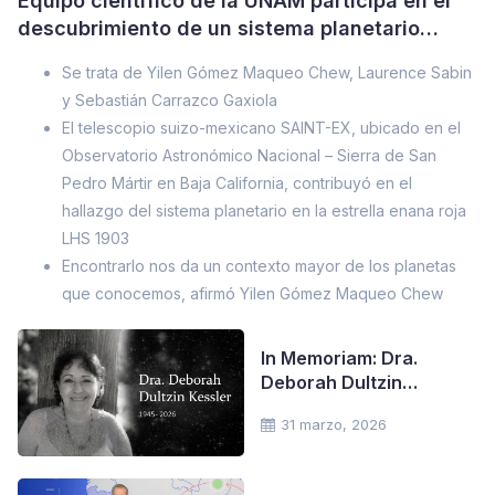
Equipo científico de la UNAM participa en el
descubrimiento de un sistema planetario
“raro”
Se trata de Yilen Gómez Maqueo Chew, Laurence Sabin
y Sebastián Carrazco Gaxiola
El telescopio suizo-mexicano SAINT-EX, ubicado en el
Observatorio Astronómico Nacional – Sierra de San
Pedro Mártir en Baja California, contribuyó en el
hallazgo del sistema planetario en la estrella enana roja
LHS 1903
Encontrarlo nos da un contexto mayor de los planetas
que conocemos, afirmó Yilen Gómez Maqueo Chew
In Memoriam: Dra.
Deborah Dultzin
Kessler (1945-2026)
31 marzo, 2026