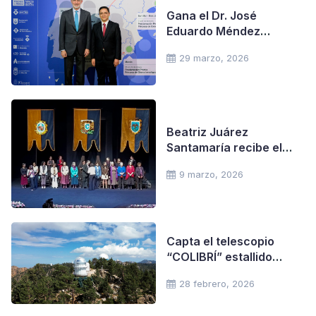
Gana el Dr. José
Eduardo Méndez
Delgado, el Premio
29 marzo, 2026
Princesa de Girona
Internacional de
Investigación 2026
Beatriz Juárez
Santamaría recibe el
Reconocimiento “Sor
9 marzo, 2026
Juana Inés de la Cruz”
2026
Capta el telescopio
“COLIBRÍ” estallido
proveniente de la
28 febrero, 2026
colisión de dos
estrellas de neutrones