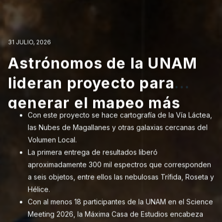
31 JULIO, 2026
31 JULIO, 2026
Astrónomos de la UNAM
Astrónomos d
31 JULIO, 2026
lideran proyecto para
lideran proyec
6
29 JULIO, 2026
29 JULIO, 2026
La Dra. Irene 
n gas y polvo
Crean mapa de
Caracterizan g
generar el mapeo más
generar el ma
González Espi
Con este proyecto se hace cartografía de la Vía Láctea,
Con este proy
 los que se
cúmulos de est
cósmico con lo
detallado de la Vía Láctea
detallado de la
las Nubes de Magallanes y otras galaxias cercanas del
las Nubes de 
el Premio L’Oré
planetas
entender su f
forman los pla
y el entorno local
y el entorno lo
Volumen Local.
Volumen Local
Instituto de Astrono
UNESCO-AMC 
interferometría,
La primera entrega de resultados liberó
La colaboració
Con métodos 
La primera en
Mujeres en la Cien
rial captado por
aproximadamente 300 mil espectros que corresponden
Hortensia Nav
Karina Maucó 
aproximadame
la Ciencia 202
Irene Antonia Cruz
T.
a seis objetos, entre ellos las nebulosas Trífida, Roseta y
de las galaxi
telescopios 
a seis objetos
dirigido a investig
participan la
Hélice.
Con datos de 
Es una labor i
Hélice.
por la Academia Me
ca para el análisis
Con al menos 18 participantes de la UNAM en el Science
James Webb, 
astronomía, la
Con al menos 
Groupe México. La 
Meeting 2026, la Máxima Casa de Estudios encabeza
galaxias.
de la informac
Meeting 2026
este premio por su d