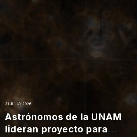
31 JULIO, 2026
31 JULIO, 2026
Astrónomos de la UNAM
Astrónomos d
31 JULIO, 2026
lideran proyecto para
lideran proyec
6
29 JULIO, 2026
29 JULIO, 2026
La Dra. Irene 