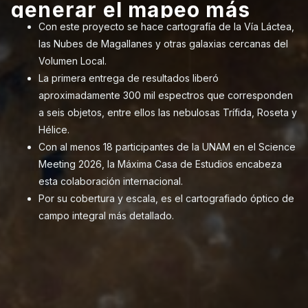
n gas y polvo
Crean mapa de
Caracterizan g
generar el mapeo más
generar el ma
González Espi
Con este proyecto se hace cartografía de la Vía Láctea,
Con este proy
 los que se
cúmulos de est
cósmico con lo
detallado de la Vía Láctea
detallado de la
las Nubes de Magallanes y otras galaxias cercanas del
las Nubes de 
el Premio L’Oré
planetas
entender su f
forman los pla
y el entorno local
y el entorno lo
Volumen Local.
Volumen Local
Instituto de Astrono
UNESCO-AMC 
interferometría,
La primera entrega de resultados liberó
La colaboració
Con métodos 
La primera en
Mujeres en la Cien
rial captado por
aproximadamente 300 mil espectros que corresponden
Hortensia Nav
Karina Maucó 
aproximadame
la Ciencia 202
Irene Antonia Cruz
T.
a seis objetos, entre ellos las nebulosas Trífida, Roseta y
de las galaxi
telescopios 
a seis objetos
dirigido a investig
participan la
Hélice.
Con datos de 
Es una labor i
Hélice.
por la Academia Me
ca para el análisis
Con al menos 18 participantes de la UNAM en el Science
James Webb, 
astronomía, la
Con al menos 
Groupe México. La 
Meeting 2026, la Máxima Casa de Estudios encabeza
galaxias.
de la informac
Meeting 2026
este premio por su d
esta colaboración internacional.
esta colaborac
Por su cobertura y escala, es el cartografiado óptico de
Por su cobert
campo integral más detallado.
campo integra