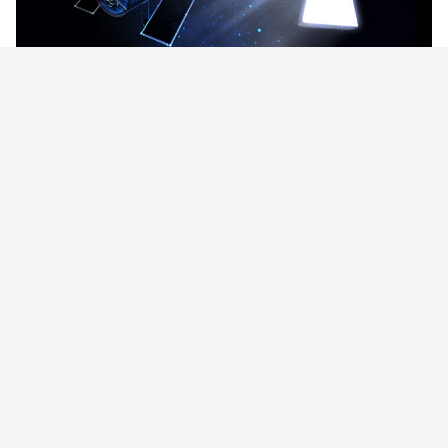
27 febrero, 2023
58 investigadores de México y la UNAM, en
misiones del Hubble
El Observatorio Espacial Hubble es muy importante; sus
descubrimientos han cambiado el concepto del universo que
teníamos y han reescrito los libros de ciencia. En 30 años de
funcionamiento, 58
Vía Láctea: una
gigante fuera de lo
común
15 febrero, 2023